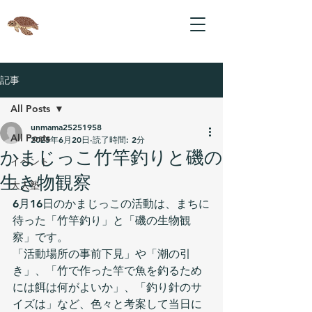
記事
All Posts
unmama25251958
All Posts
2025年6月20日
読了時間: 2分
かまじっこ竹竿釣りと磯の
イベント
生き物観察
大人塾
6月16日のかまじっこの活動は、まちに
待った「竹竿釣り」と「磯の生物観
察」です。
「活動場所の事前下見」や「潮の引
き」、「竹で作った竿で魚を釣るため
には餌は何がよいか」、「釣り針のサ
イズは」など、色々と考案して当日に