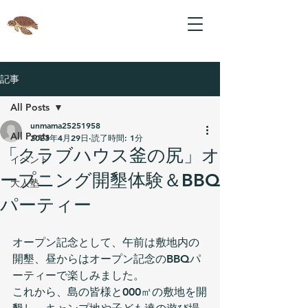
記事
All Posts
unmama25251958
All Posts
2023年4月29日
読了時間: 1分
「クラブハウス釜の尻」オ
イベント
ープニング開墾体験＆BBQ
大人塾
パーティー
オープン記念として、午前は敷地内の
開墾、昼からはオープン記念のBBQパ
ーティーで楽しみました。
これから、島の皆様と000㎡の敷地を開