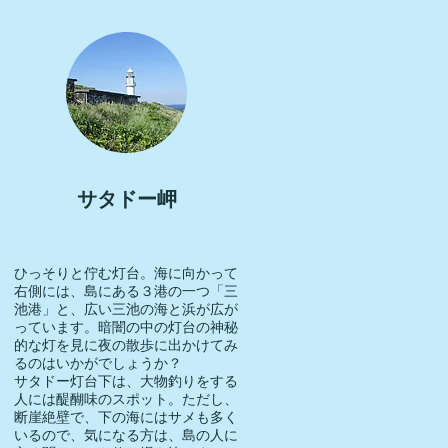
サタドー岬
ひっそりと佇む灯台。海に向かって
右側には、島にある３港の一つ「三
池港」と、広い三池の海と浜が広が
っています。暗闇の中の灯台の神秘
的な灯を見に夜の散歩に出かけてみ
るのはいかがでしょうか？
サタドー灯台下は、大物釣りをする
人には醍醐味のスポット。ただし、
断崖絶壁で、下の海にはサメも多く
いるので、気になる方は、島の人に