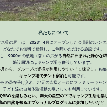
私たちについて
ス釜の尻」は、2023年4月にオープンした会員制のレン
どなたでも無料で登録し、ご利用いただける施設です。
し、9000㎡の敷地（森）の広がる
自然に囲まれた静かな環
施設周辺にはキャンプ場も併設しています。
年5月から、グループの皆様が利用しやすい「１棟貸し」
も始
キャンプ場でテント宿泊
も
可能です。
からの滞在受け入れ、
地元の皆様と一緒に
ファミリーキャン
子ども達の自然体験活動の場としても利用しています。
でBBQを楽しみたい、満天の星空の下でキャンプ生活を楽
島の自然を知るオプショナルプログラムに参加したい
など