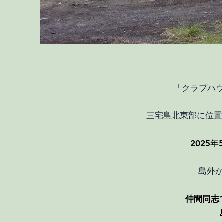
「クラブハウ
三宅島北東部に位置
2025
島外
仲間同志