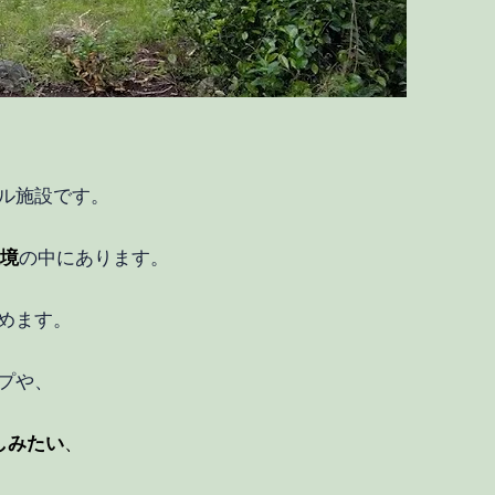
タル施設です。
境
の中にあります。
めます。
プや、
しみたい
、
、