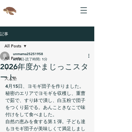
記事
All Posts
unmama25251958
All Posts
6月2日
読了時間: 1分
2026年度かまじっこスタ
イベント
ート
大人塾
4月15日、ヨモギ団子を作りました。
秘密のエリアでヨモギを収穫し、重曹
で茹で、すり鉢で潰し、白玉粉で団子
をつくり茹でる。あんこときなこで味
付けをして食べました。
自然の恵みを食する第１弾。子ども達
もヨモギ団子が美味しくて満足しまし