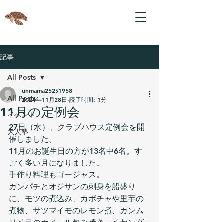
記事
All Posts
unmama25251958
All Posts
2024年11月28日
読了時間: 1分
11月の定例会
イベント
27日（水）、クラブハウス定例会を開
大人塾
催しました。
11月のお誕生日の方が13名中6名。す
ごく多い月になりました。
手作り料理もゴージャス。
カンパチとオジサンの刺身を船盛り
に、モツの煮込み、カボチャや里芋の
煮物、サツマイモのレモン煮、カンム