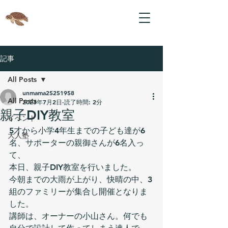
記事
All Posts
unmama25251958
All Posts
2023年7月2日
読了時間: 2分
親子DIY教室
イベント
5才から小学4年生までの子ども達が6
大人塾
名、サポーターの親御さんが6名入っ
て、
本日、親子DIY教室を行いました。
今朝までの大雨が上がり、快晴の中、3
組のファミリーが集合し開催となりま
した。
講師は、オーナーの小山さん。何でも