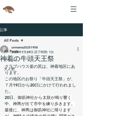
記事
All Posts
unmama25251958
All Posts
2025年7月29日
読了時間: 1分
神着の牛頭天王祭
イベント
クラブハウス釜の尻は、神着地区にあ
大人塾
ります。
この地区のお祭り「牛頭天王祭」が、
７月19日から20日にかけて行われまし
た。
20日、
御笏神社から太鼓が鳴り響く
中、神輿が出て市中を練り歩きます。
最後に、神輿は御笏神社に帰ります