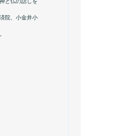
神と仏の話しを
済院、小金井小
。