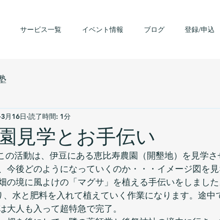
サービス一覧
イベント情報
ブログ
登録/申込
塾
3月16日
読了時間: 1分
園見学とお手伝い
っこの活動は、伊豆にある恵比寿農園（開墾地）を見学さ
、今後どのようになっていくのか・・・イメージ図を見
畑の境に風よけの「マグサ」を植える手伝いをしました
掘り、水と肥料を入れて植えていく作業になります。途中
は大人も入って超特急で完了。