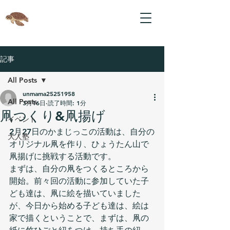
記事
All Posts
unmama25251958
All Posts
3月16日
読了時間: 1分
凧つくり&凧揚げ
イベント
2月27日のかまじっこの活動は、自分の
大人塾
オリジナル凧を作り、ひょうたん山で
凧揚げに挑戦する活動です。
まずは、自分の凧をつくるところから
開始。前々回の活動に参加していた子
ども達は、凧に絵を描いていました
が、今日から始める子ども達は、絵は
家で描くということで、まずは、凧の