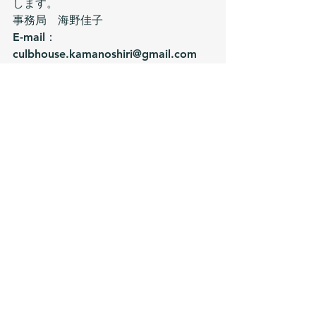
します。
事務局　海野佳子
E-mail：
culbhouse.kamanoshiri@gmail.com
携帯電話：090-4727-9286
※電話はつながりにくいエリアになり
ます。
すべて表示
最新記事