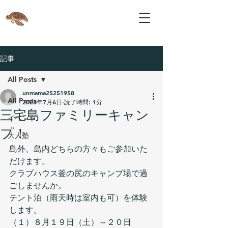
記事
All Posts
unmama25251958
All Posts
2023年7月6日
読了時間: 1分
三宅島ファミリーキャン
イベント
プ！
大人塾
島外、島内どちらの方々もご参加いた
だけます。
クラブハウス釜の尻のキャンプ場で過
ごしませんか。
テント泊（雨天時は室内も可）を体験
します。
（１）８月１９日（土）～２０日