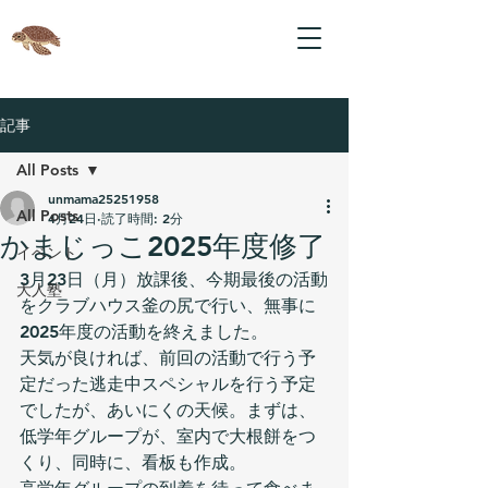
記事
All Posts
unmama25251958
All Posts
4月24日
読了時間: 2分
かまじっこ2025年度修了
イベント
3月23日（月）放課後、今期最後の活動
大人塾
をクラブハウス釜の尻で行い、無事に
2025年度の活動を終えました。
天気が良ければ、前回の活動で行う予
定だった逃走中スペシャルを行う予定
でしたが、あいにくの天候。まずは、
低学年グループが、室内で大根餅をつ
くり、同時に、看板も作成。