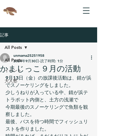
記事
All Posts
unmama25251958
All Posts
2024年9月30日
読了時間: 1分
かまじっこ９月の活動
イベント
9月13日（金）の放課後活動は、錆が浜
大人塾
でスノーケリングをしました。
少しうねりが入っている中、錆が浜テ
トラポット内側と、土方の浅瀬で
今期最後のスノーケリングで魚類を観
察しました。
最後、バスを待つ時間でフィッシュリ
ストを作りました。