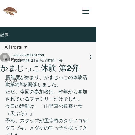
記事
All Posts
unmama25251958
All Posts
2025年4月21日
読了時間: 1分
かまじっこ体験 第2弾
イベント
新年度が始まり、かまじっこの体験活
大人塾
動第2弾を開催しました。
ただ、今回の参加者は、昨年から参加
されているファミリーだけでした。
今日の活動は、「山野草の観察と食
（天ぷら）」
予め、スタッフが孟宗竹のタケノコや
ツワブキ、メダケの笹っ子を採ってき