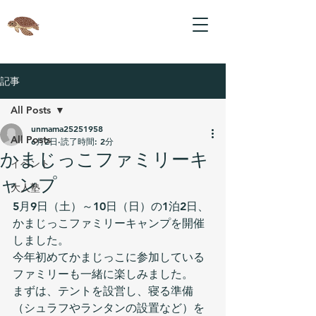
記事
All Posts
unmama25251958
All Posts
6月2日
読了時間: 2分
かまじっこファミリーキ
イベント
ャンプ
大人塾
5月9日（土）～10日（日）の1泊2日、
かまじっこファミリーキャンプを開催
しました。
今年初めてかまじっこに参加している
ファミリーも一緒に楽しみました。
まずは、テントを設営し、寝る準備
（シュラフやランタンの設置など）を